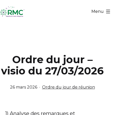
Aller
au
Menu
contenu
Reprise
en
Main
Citoyenne
Ordre du jour –
visio du 27/03/2026
Publié
Catégorisé
26 mars 2026
Ordre du jour de réunion
le
comme
1) Analyse des remarques et